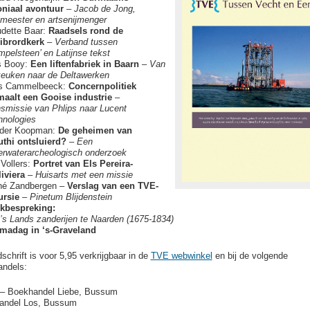
oniaal avontuur
–
Jacob de Jong,
lmeester en artsenijmenger
udette Baar:
Raadsels rond de
librordkerk
–
Verband tussen
mpelsteen’ en Latijnse tekst
ts Booy:
Een liftenfabriek in Baarn
–
Van
keuken naar de Deltawerken
is Cammelbeeck:
Concernpolitiek
maalt een Gooise industrie
–
smissie van Phlips naar Lucent
hnologies
der Koopman:
De geheimen van
uthi ontsluierd?
–
Een
erwaterarcheologisch onderzoek
Vollers:
Portret van Els Pereira-
iviera
–
Huisarts met een missie
né Zandbergen –
Verslag van een TVE-
ursie
–
Pinetum Blijdenstein
kbespreking:
’s Lands zanderijen te Naarden (1675-1834)
madag in ‘s-Graveland
dschrift is voor 5,95 verkrijgbaar in de
TVE webwinkel
en bij de volgende
ndels:
 – Boekhandel Liebe, Bussum
andel Los, Bussum