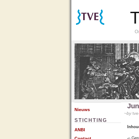
T
Or
Jun
Nieuws
~by
tve
STICHTING
Inhou
ANBI
Ger
Contact