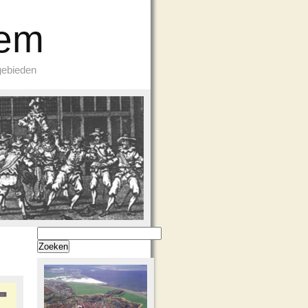
Eem
gebieden
Zoeken
naar: