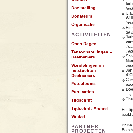
kol
Doelstelling
hee
Cla
Donateurs
Wil
‘dre
Organisatie
Fri
de 
ACTIVITEITEN
Jor
ver
Open Dagen
Tran
Tec
Tentoonstellingen –
San
Deelnemers
Nar
Wandelingen en
ond
fietstochten –
Jan 
d’Ol
Deelnemers
Cor
Fotoalbums
exc
Boe
Publicaties
The
Tijdschrift
Tijdschrift-Archief
Het tij
boekha
Winkel
Bruna
PARTNER
Boekh
PROJECTEN