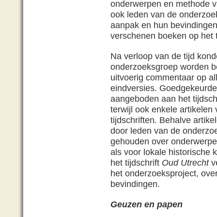
onderwerpen en methode v
ook leden van de onderzoek
aanpak en hun bevindingen 
verschenen boeken op het t
Na verloop van de tijd kond
onderzoeksgroep worden be
uitvoerig commentaar op al
eindversies. Goedgekeurde a
aangeboden aan het tijdsch
terwijl ook enkele
artikelen
tijdschriften
.
Behalve artike
door leden van de onderzo
gehouden over onderwerpen
als voor lokale historische 
het tijdschrift
Oud Utrecht
ve
het onderzoeksproject, ove
bevindingen.
Geuzen en papen