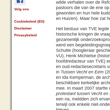
wilde verhalen over de Refo
pastoors die van de ene op
Volg ons
geworden en hun hele kud
en Huizen). Maar hoe zat h
Cookiebeleid (EU)
Het bestuur van TVE legde 
Disclaimer
historische kringen de vraa
Privacybeleid
gezamenlijk onderzoeksproj
werd een begeleidingsgroep
Schutte (hoogleraar geschi
VU), Henk Michielse (histor
hoofdredacteur van TVE) en
en oud-redactiesecretaris v
in
Tussen Vecht en Eem
(20
en Ida Kemperman, de arch
beschikbare kerkelijke arch
mee. In maart 2007 startt
protestant tussen Vecht e
een na, meldden zich ervare
terwijl ook enkele niet-onde
bleven.