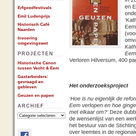
en E
Erfgoedfestivals
onde
Emil Ludenprijs
‘Kat
Historisch Café
Eem 
Naarden
(voo
Invoering
omva
omgevingswet
Kath
Eem 
PROJECTEN
Verloren Hilversum, 400 pagi
Historische Canon
tussen Vecht & Eem
Gastarbeiders:
gevraagd en
Het onderzoeksproject
gebleven
Geuzen en papen
‘Hoe is nu eigenlijk de refo
Eem verlopen en hoe gingen
ARCHIEF
met elkaar om?’
Deze dubbe
Archief
de wensenlijst van een wer
het bestuur van de Stichti
over leemtes in de regionale