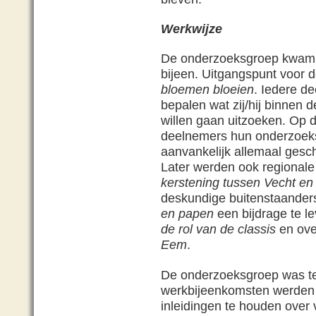
Werkwijze
De onderzoeksgroep kwam v
bijeen. Uitgangspunt voor 
bloemen bloeien
. Iedere d
bepalen wat zij/hij binnen 
willen gaan uitzoeken. Op 
deelnemers hun onderzoeks
aanvankelijk allemaal ges
Later werden ook regional
kerstening tussen Vecht e
deskundige buitenstaander
en papen
een bijdrage te l
de rol van de classis
en ov
Eem
.
De onderzoeksgroep was teg
werkbijeenkomsten werden
inleidingen te houden over