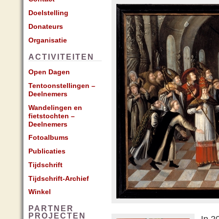
Doelstelling
Donateurs
Organisatie
ACTIVITEITEN
Open Dagen
Tentoonstellingen –
Deelnemers
Wandelingen en
fietstochten –
Deelnemers
Fotoalbums
Publicaties
Tijdschrift
Tijdschrift-Archief
Winkel
PARTNER
PROJECTEN
In 2