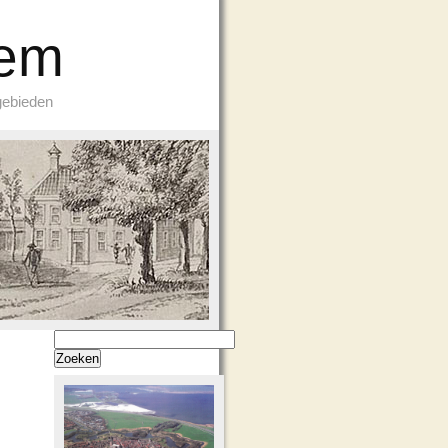
Eem
gebieden
Zoeken
naar: