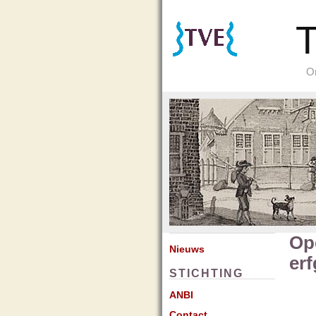
T
Or
Op
Nieuws
erf
STICHTING
ANBI
Contact