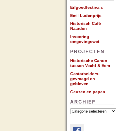
Erfgoedfestivals
Emil Ludenprijs
Historisch Café
Naarden
Invoering
omgevingswet
PROJECTEN
Historische Canon
tussen Vecht & Eem
Gastarbeiders:
gevraagd en
gebleven
Geuzen en papen
ARCHIEF
Archief