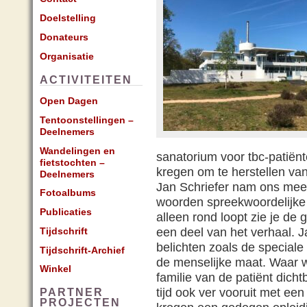
Doelstelling
Donateurs
Organisatie
ACTIVITEITEN
Open Dagen
Tentoonstellingen –
Deelnemers
Wandelingen en
sanatorium voor tbc-patiënt
fietstochten –
kregen om te herstellen van
Deelnemers
Jan Schriefer nam ons mee o
Fotoalbums
woorden spreekwoordelijke 
Publicaties
alleen rond loopt zie je de
Tijdschrift
een deel van het verhaal. J
belichten zoals de speciale
Tijdschrift-Archief
de menselijke maat. Waar 
Winkel
familie van de patiënt dich
tijd ook ver vooruit met een 
PARTNER
PROJECTEN