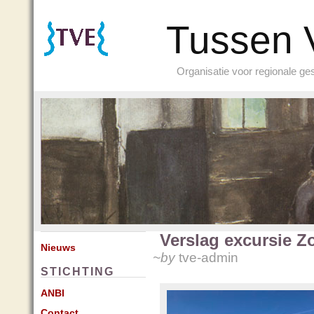
Tussen 
Organisatie voor regionale g
Verslag excursie Z
Nieuws
~by
tve-admin
STICHTING
ANBI
Contact