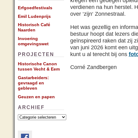
kregen een gedegen opleid
verdienen na hun herstel. 
Erfgoedfestivals
over ‘zijn‘ Zonnestraal.
Emil Ludenprijs
Historisch Café
Het was gezellig en informa
Naarden
bestuur hoopt dat lezers di
Invoering
geïnspireerd raken dat zij z
omgevingswet
van juni 2026 komt een uitg
kunt u al terecht bij ons
fot
PROJECTEN
Historische Canon
Corné Zandbergen
tussen Vecht & Eem
Gastarbeiders:
gevraagd en
gebleven
Geuzen en papen
ARCHIEF
Archief